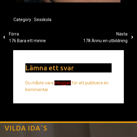
Category :
Sexskola
Förra
Nästa
176 Bara ett minne
178 Ännu en utbildning
Lämna ett svar
Du måste vara
inloggad
för att publicera en
kommentar.
VILDA IDA´S