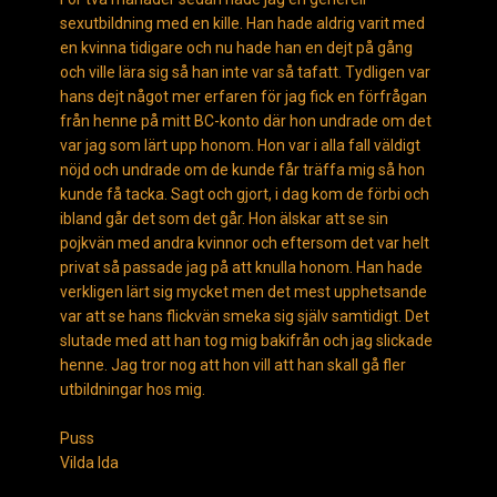
sexutbildning med en kille. Han hade aldrig varit med
en kvinna tidigare och nu hade han en dejt på gång
och ville lära sig så han inte var så tafatt. Tydligen var
hans dejt något mer erfaren för jag fick en förfrågan
från henne på mitt BC-konto där hon undrade om det
var jag som lärt upp honom. Hon var i alla fall väldigt
nöjd och undrade om de kunde får träffa mig så hon
kunde få tacka. Sagt och gjort, i dag kom de förbi och
ibland går det som det går. Hon älskar att se sin
pojkvän med andra kvinnor och eftersom det var helt
privat så passade jag på att knulla honom. Han hade
verkligen lärt sig mycket men det mest upphetsande
var att se hans flickvän smeka sig själv samtidigt. Det
slutade med att han tog mig bakifrån och jag slickade
henne. Jag tror nog att hon vill att han skall gå fler
utbildningar hos mig.
Puss
Vilda Ida