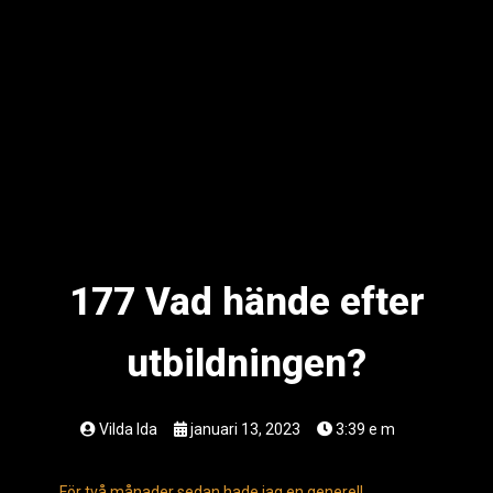
177 Vad hände efter
utbildningen?
Vilda Ida
januari 13, 2023
3:39 e m
För två månader sedan hade jag en generell