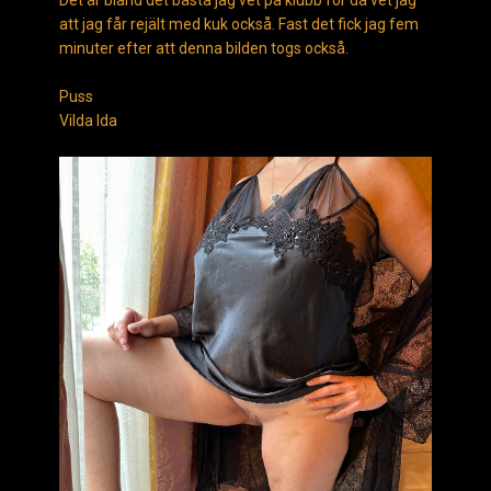
Det är bland det bästa jag vet på klubb för då vet jag
att jag får rejält med kuk också. Fast det fick jag fem
minuter efter att denna bilden togs också.
Puss
Vilda Ida