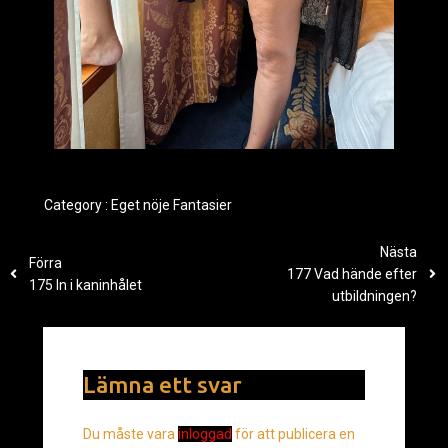
Category :
Eget nöje
Fantasier
Nästa
Förra
177 Vad hände efter
175 In i kaninhålet
utbildningen?
Lämna ett svar
Du måste vara
inloggad
för att publicera en