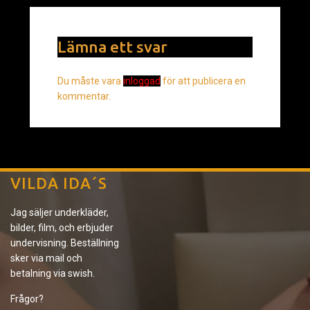
Lämna ett svar
Du måste vara
inloggad
för att publicera en
kommentar.
VILDA IDA´S
Jag säljer underkläder,
bilder, film, och erbjuder
undervisning. Beställning
sker via mail och
betalning via swish.
Frågor?