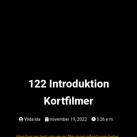
122 Introduktion
Kortfilmer
Vilda Ida
november 19, 2022
5:26 e m
Idag har jag lagt upp en ny film inom något som heter