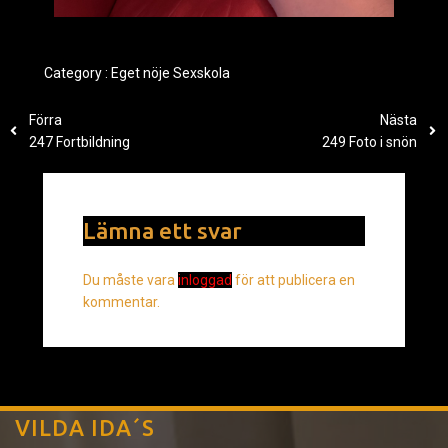
Category :
Eget nöje
Sexskola
Förra
Nästa
247 Fortbildning
249 Foto i snön
Lämna ett svar
Du måste vara
inloggad
för att publicera en
kommentar.
VILDA IDA´S