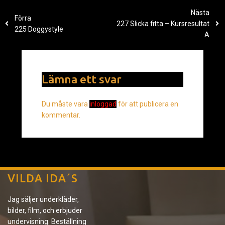
Nästa
Förra
227 Slicka fitta – Kursresultat
225 Doggystyle
A
Lämna ett svar
Du måste vara
inloggad
för att publicera en
kommentar.
VILDA IDA´S
Jag säljer underkläder,
bilder, film, och erbjuder
undervisning. Beställning