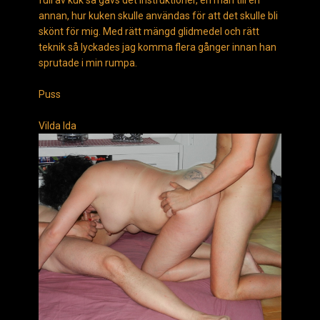
full av kuk så gavs det instruktioner, en man till en
annan, hur kuken skulle användas för att det skulle bli
skönt för mig. Med rätt mängd glidmedel och rätt
teknik så lyckades jag komma flera gånger innan han
sprutade i min rumpa.
Puss
Vilda Ida