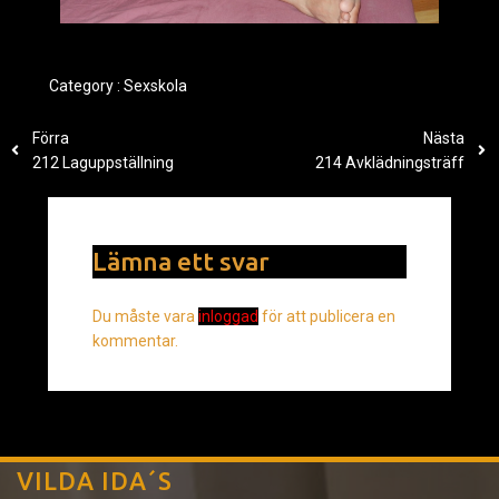
Category :
Sexskola
Förra
Nästa
212 Laguppställning
214 Avklädningsträff
Lämna ett svar
Du måste vara
inloggad
för att publicera en
kommentar.
VILDA IDA´S