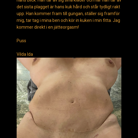
hans blick. Han tar av sig sina kläder och när han tar av
det sista plagget är hans kuk hård och står tydligt rakt
upp. Han kommer fram till gungan, ställer sig framför
mig, tar tag i mina ben och kör in kuken i min fitta. Jag
kommer direkt i en jätteorgasm!
Puss
Vilda Ida