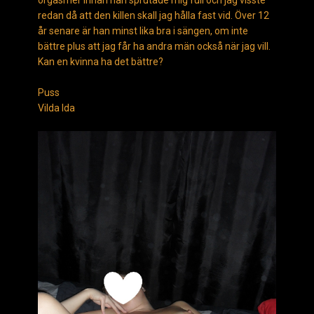
orgasmer innan han sprutade mig full och jag visste
redan då att den killen skall jag hålla fast vid. Över 12
år senare är han minst lika bra i sängen, om inte
bättre plus att jag får ha andra män också när jag vill.
Kan en kvinna ha det bättre?
Puss
Vilda Ida