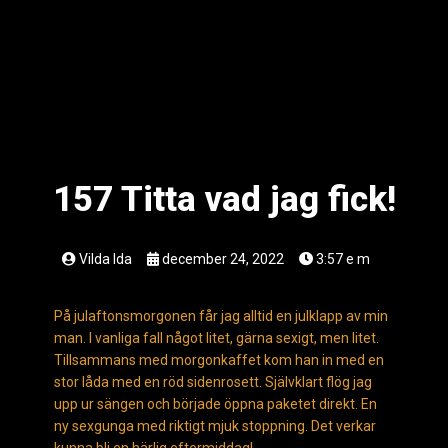
157 Titta vad jag fick!
Vilda Ida
december 24, 2022
3:57 e m
På julaftonsmorgonen får jag alltid en julklapp av min
man. I vanliga fall något litet, gärna sexigt, men litet.
Tillsammans med morgonkaffet kom han in med en
stor låda med en röd sidenrosett. Självklart flög jag
upp ur sängen och började öppna paketet direkt. En
ny sexgunga med riktigt mjuk stoppning. Det verkar