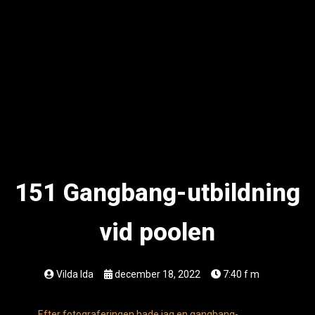
151 Gangbang-utbildning
vid poolen
Vilda Ida
december 18, 2022
7:40 f m
Efter fotograferingen hade jag en gangbang-