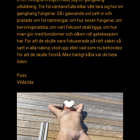
utbildning. Tre förväntansfulla killar ville lära sig hur en
gangbang fungerar. Så i gassande sol satt vi och
pratade om förväntningar, om hur sexet fungerar, om
beröringsrädsla, om vart fokuset skall ligga, om hur
man gör med kondomer och vilken roll gatekeepern
har. För att de skulle vara fokuserade på rätt saker så
satt vi alla nakna, stod upp eller vad som nu behövdes
för att de skulle förstå. Men härligt kåta var de hela
tiden.
Puss
Vilda Ida