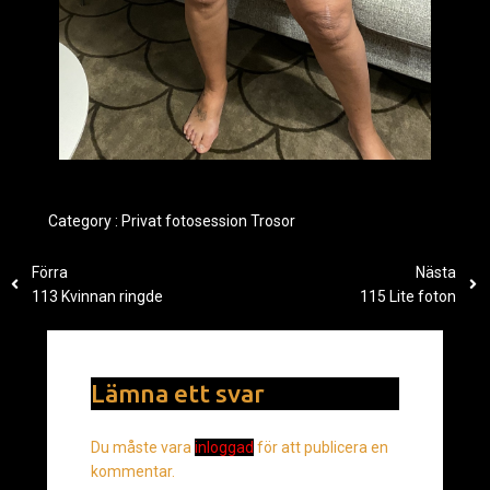
Category :
Privat fotosession
Trosor
Förra
Nästa
113 Kvinnan ringde
115 Lite foton
Lämna ett svar
Du måste vara
inloggad
för att publicera en
kommentar.