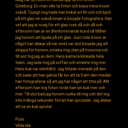
Göteborg. En man ville ta foton och köpa mina trosor
också. Tjusigt nog hade han bokat en fin svit och bjöd
på ett glas vin också innan vi började fotografera. Han
vet att jag är svag för ett glas rosé då och då och
eftersom han är en återkommande kund så tillåter
jag honom att bjuda på ett glas. Just röda trosor är
något han älskar så när vinet var slut började jag att
strippa för honom, smeka mig utan på trosorna och
till sist tog jag av dem. Hans kamera klickade hela
tiden. Jag lade mig på soffan och smekte mig mer.
Hans kuk var stenhård. Jag tittade menade på den
och sade att han gärna får lov att ta fram den medan
han fotograferar så att jag har något att titta på. Allt
eftersom han tog foton rörde han sin kuk mer och
mer. Till slut bad jag honom runka till mig och det tog
inte många sekunder förrän han sprutade. Jag älskar
att se en kuk spruta!
Puss
Vilda Ida