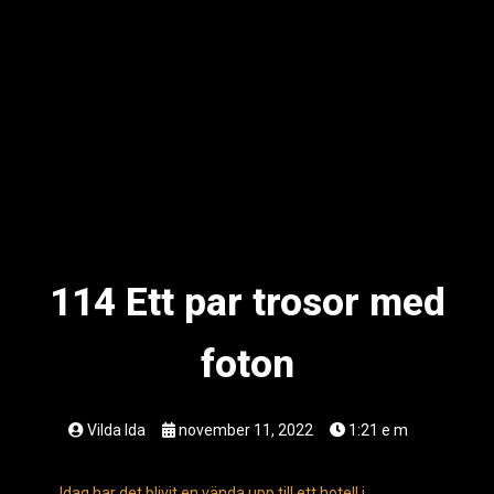
114 Ett par trosor med
foton
Vilda Ida
november 11, 2022
1:21 e m
Idag har det blivit en vända upp till ett hotell i