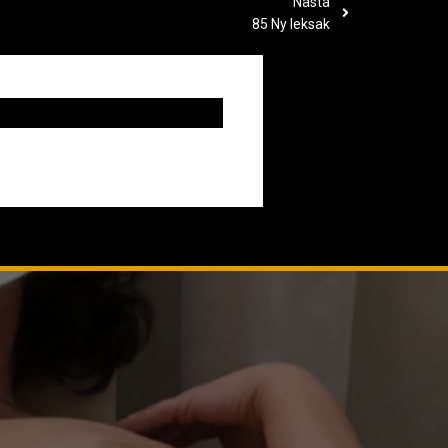
Nästa
85 Ny leksak