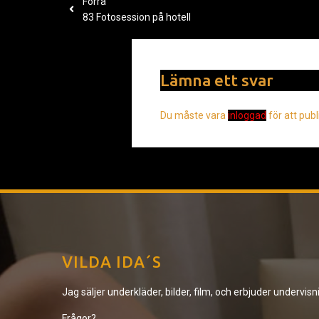
Förra
83 Fotosession på hotell
Lämna ett svar
Du måste vara
inloggad
för att pub
VILDA IDA´S
Jag säljer underkläder, bilder, film, och erbjuder undervisn
Frågor?