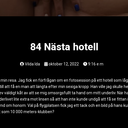
84 Nästa hotell
Vilda Ida
oktober 12, 2022
9:16 e m
ll på min resa. Jag fick en förfrågan om en fotosession på ett hotell som 
ill att få en man att längta efter min sexiga kropp. Han ville jag skulle he
 väldigt kåt av att se mig omsorgsfullt ta hand om mitt underliv. När h
livet lite extra mot linsen så att han inte kunde undgå att få se fittan i 
synd om honom. Väl på flygplatsen fick jag ett tack och en bild på hans k
det som 10 000 meters-klubben?