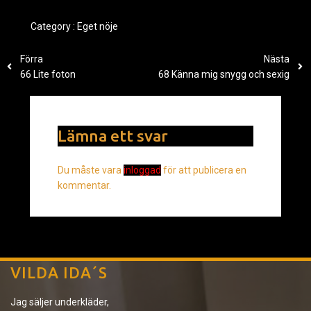
Category :
Eget nöje
Förra
Nästa
66 Lite foton
68 Känna mig snygg och sexig
Lämna ett svar
Du måste vara
inloggad
för att publicera en
kommentar.
VILDA IDA´S
Jag säljer underkläder,