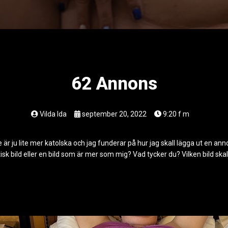
62 Annons
Vilda Ida
september 20, 2022
9:20 f m
e är ju lite mer katolska och jag funderar på hur jag skall lägga ut en ann
otisk bild eller en bild som är mer som mig? Vad tycker du? Vilken bild skall