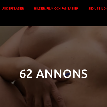
UNDERKLÄDER
BILDER, FILM OCH FANTASIER
SEXUTBILD
62 ANNONS