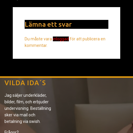
Lämna ett svar
Du måste vara
inloggad
för att publicera en
kommentar.
VILDA IDA´S
Jag säljer underkläder,
bilder, film, och erbjuder
undervisning. Beställning
sker via mail och
betalning via swish.
Frågor?