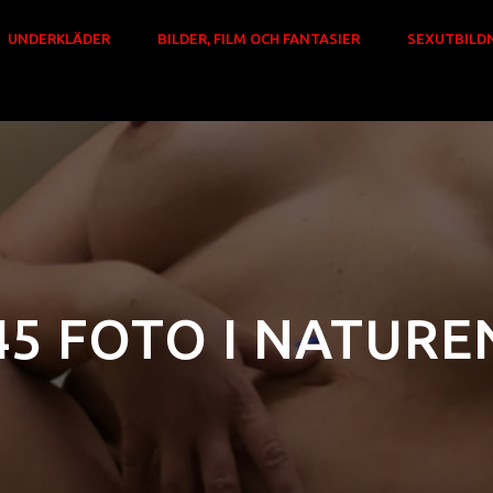
UNDERKLÄDER
BILDER, FILM OCH FANTASIER
SEXUTBILD
45 FOTO I NATURE