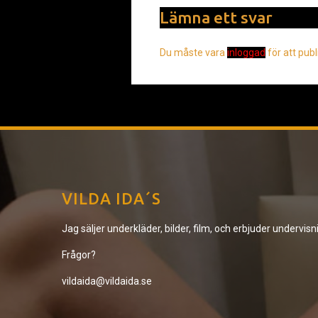
Lämna ett svar
Du måste vara
inloggad
för att pub
VILDA IDA´S
Jag säljer underkläder, bilder, film, och erbjuder undervisn
Frågor?
vildaida@vildaida.se