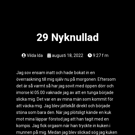
29 Nyknullad
Vilda Ida
augusti 18, 2022
9:27 f m
Jag sov ensam inatt och hade bokat in en
överraskning till mig själv nu på morgonen. Eftersom
det är så varmt så har jag sovit med öppen dörr och
imorse kl 05.00 vaknade jag av att en tunga började
slicka mig. Det var en av mina män som kommit för
att väcka mig. Jag blev jättekåt direkt och började
stöna som bara den. När jag plötsligt kände en kuk
mot mina läppar förstod jag att han tagit med en
kompis. Jag fick orgasm när han tryckte in kuken i
munnen på mig. Medan jag blev slickad sög jag kuken