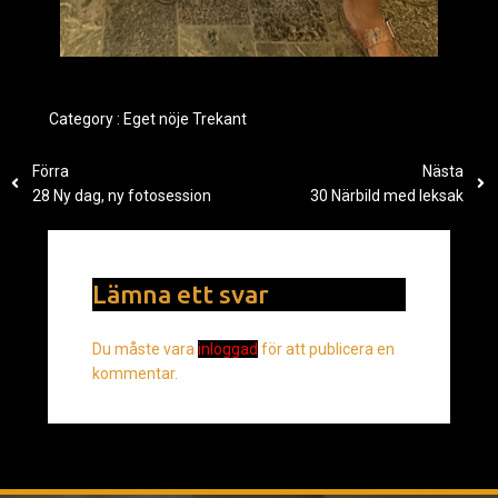
Category :
Eget nöje
Trekant
Förra
Nästa
28 Ny dag, ny fotosession
30 Närbild med leksak
Lämna ett svar
Du måste vara
inloggad
för att publicera en
kommentar.