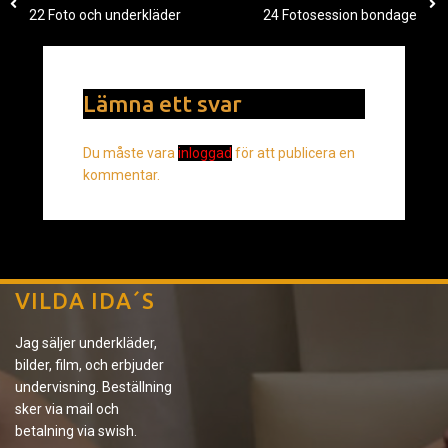
22 Foto och underkläder
24 Fotosession bondage
Lämna ett svar
Du måste vara
inloggad
för att publicera en
kommentar.
VILDA IDA´S
Jag säljer underkläder,
bilder, film, och erbjuder
undervisning. Beställning
sker via mail och
betalning via swish.