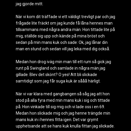
jag gjorde mitt.
När vi kom dit träffade vi ett väldigt trevligt par och jag
frågade lite fräckt om jag kunde få låna hennes man
tillsammans med några andra män. Hon tittade lite på
mig, ställde sig upp och kände på mina bröst och
sedan på min mans kuk och sade: Ok, jag lånar din
man en stund och sedan vill jag leka med dig också.
Medan hon drog iväg min man till ett rum så gick jag
runt på Swingland och samlade in några män jag
gillade. Blev det skönt? O yes! Att bli slickade
samtidigt som jag får suga kuk är sååå härligt.
När vi var klara med gangbangen så såg jag att hon
stod på alla fyra med min mans kuk i sig och tittade
på. Hon vinkade till sig mig och vi lade oss i en 69.
Medan hon slickade mig och jag henne trängde min
mans kuk in i hennes fitta igen. Det var grymt
upphetsande att se hans kuk knulla fittan jag slickade.