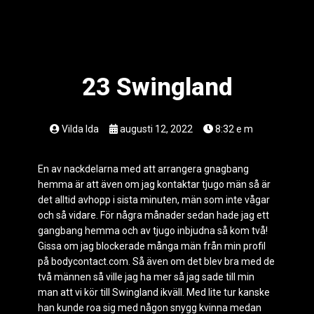
23 Swingland
Vilda Ida
augusti 12, 2022
8:32 e m
En av nackdelarna med att arrangera gnagbang
hemma är att även om jag kontaktar tjugo män så är
det alltid avhopp i sista minuten, män som inte vågar
och så vidare. För några månader sedan hade jag ett
gangbang hemma och av tjugo inbjudna så kom två!
Gissa om jag blockerade många män från min profil
på bodycontact.com. Så även om det blev bra med de
två männen så ville jag ha mer så jag sade till min
man att vi kör till Swingland ikväll. Med lite tur kanske
han kunde roa sig med någon snygg kvinna medan