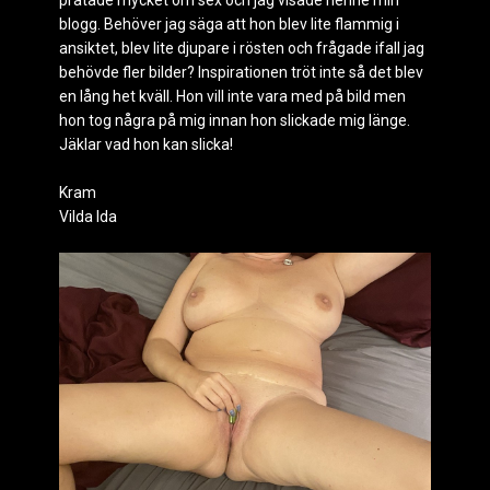
pratade mycket om sex och jag visade henne min
blogg. Behöver jag säga att hon blev lite flammig i
ansiktet, blev lite djupare i rösten och frågade ifall jag
behövde fler bilder? Inspirationen tröt inte så det blev
en lång het kväll. Hon vill inte vara med på bild men
hon tog några på mig innan hon slickade mig länge.
Jäklar vad hon kan slicka!
Kram
Vilda Ida