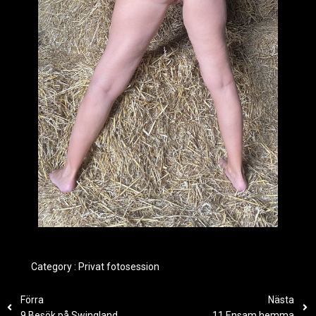
Category :
Privat fotosession
Förra
Nästa
9 Besök på Swingland
11 Ensam hemma