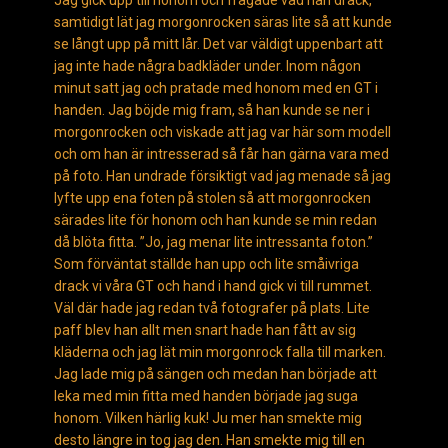
Jag gick upp till honom och frågade vad han drack,
samtidigt lät jag morgonrocken säras lite så att kunde
se långt upp på mitt lår. Det var väldigt uppenbart att
jag inte hade några badkläder under. Inom någon
minut satt jag och pratade med honom med en GT i
handen. Jag böjde mig fram, så han kunde se ner i
morgonrocken och viskade att jag var här som modell
och om han är intresserad så får han gärna vara med
på foto. Han undrade försiktigt vad jag menade så jag
lyfte upp ena foten på stolen så att morgonrocken
särades lite för honom och han kunde se min redan
då blöta fitta. ”Jo, jag menar lite intressanta foton.”
Som förväntat ställde han upp och lite småivriga
drack vi våra GT och hand i hand gick vi till rummet.
Väl där hade jag redan två fotografer på plats. Lite
paff blev han allt men snart hade han fått av sig
kläderna och jag lät min morgonrock falla till marken.
Jag lade mig på sängen och medan han började att
leka med min fitta med handen började jag suga
honom. Vilken härlig kuk! Ju mer han smekte mig
desto längre in tog jag den. Han smekte mig till en