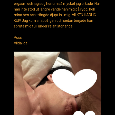
orgasm och jag sög honom så mycket jag orkade. När
han inte stod ut längre vände han mig på rygg, höll
mina ben och trängde djupt in i mig. VILKEN HÄRLIG
KUK! Jag kom snabbt igen och sedan började han
spruta mig full under rejält stönande!
Puss
Vilda Ida