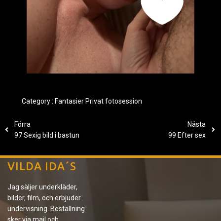
Category :
Fantasier
Privat fotosession
Förra
Nästa
97 Sexig bild i bastun
99 Efter sex
VILDA IDA´S
Jag säljer underkläder,
bilder, film, och erbjuder
undervisning. Beställning
sker via mail och